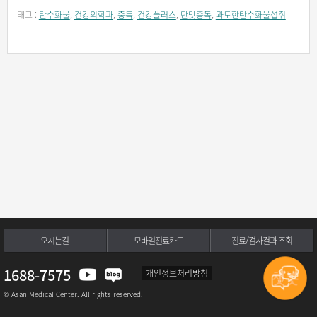
태그 :
탄수화물
,
건강의학과
,
중독
,
건강플러스
,
단맛중독
,
과도한탄수화물섭취
오시는길
모바일진료카드
진료/검사결과 조회
1688-7575
개인정보처리방침
© Asan Medical Center. All rights reserved.