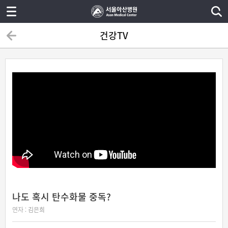
건강TV
나도 혹시 탄수화물 중독?
연자 :
김은희