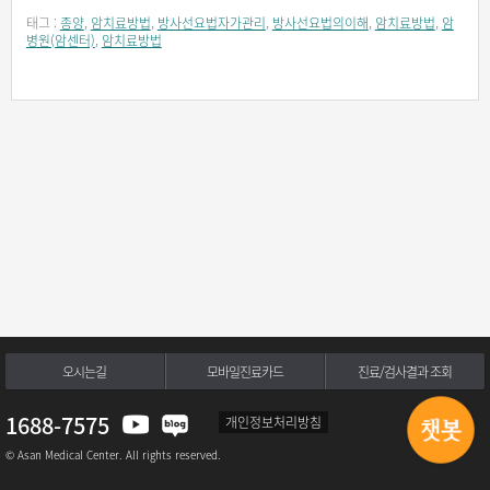
태그 :
종양
,
암치료방법
,
방사선요법자가관리
,
방사선요법의이해
,
암치료방법
,
암
병원(암센터)
,
암치료방법
오시는길
모바일진료카드
진료/검사결과 조회
1688-7575
개인정보처리방침
© Asan Medical Center. All rights reserved.