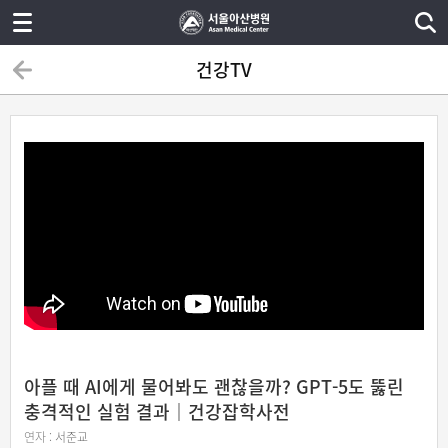
건강TV
아플 때 AI에게 물어봐도 괜찮을까? GPT-5도 뚫린
충격적인 실험 결과｜건강잡학사전
연자 :
서준교