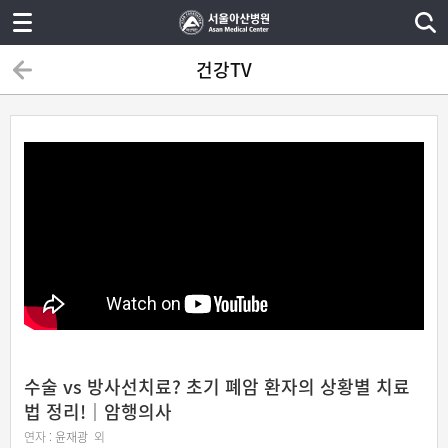
건강TV
수술 vs 방사선치료? 초기 폐암 환자의 상황별 치료
법 정리!｜암행의사
연자 :
윤재광
외