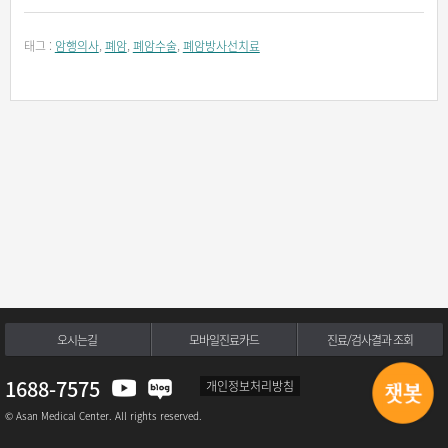
태그 :
암행의사
,
폐암
,
폐암수술
,
폐암방사선치료
오시는길
모바일진료카드
진료/검사결과 조회
1688-7575
개인정보처리방침
© Asan Medical Center. All rights reserved.