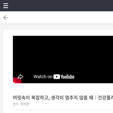
머릿속이 복잡하고, 생각이 멈추지 않을 때｜건강플
연자 :
정석훈