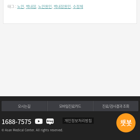
태그 :
노안
,
백내장
,
노안원인
,
백내장원인
,
수정체
오시는길
모바일진료카드
진료/검사결과 조회
1688-7575
개인정보처리방침
© Asan Medical Center. All rights reserved.