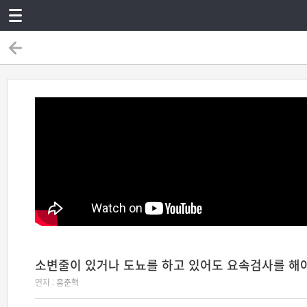
소변줄이 있거나 도뇨를 하고 있어도 요속검사를 해
연자 :
홍준혁