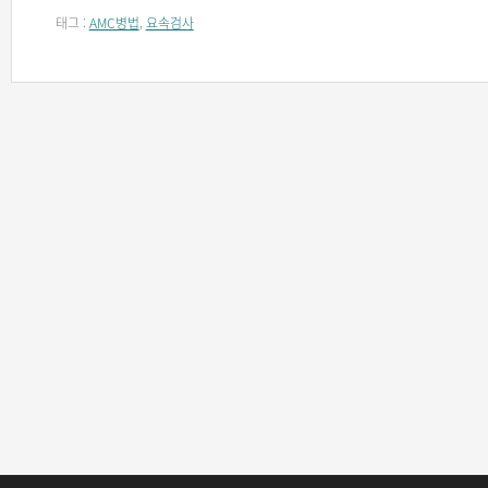
태그 :
AMC병법
,
요속검사