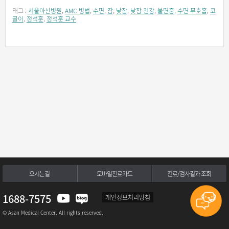
태그 :
서울아산병원
,
AMC 병법
,
수면
,
잠
,
낮잠
,
낮잠 건강
,
불면증
,
수면 무호흡
,
코
골이
,
정석훈
,
정석훈 교수
오시는길
모바일진료카드
진료/검사결과 조회
1688-7575
개인정보처리방침
© Asan Medical Center. All rights reserved.