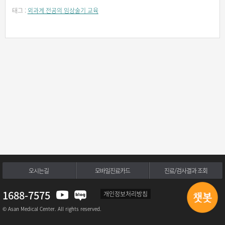
태그 :
외과계 전공의 임상술기 교육
오시는길
모바일진료카드
진료/검사결과 조회
1688-7575
개인정보처리방침
© Asan Medical Center. All rights reserved.