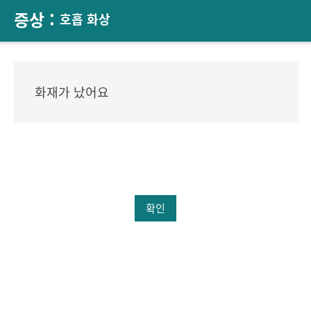
증상 :
호흡 화상
화재가 났어요
확인