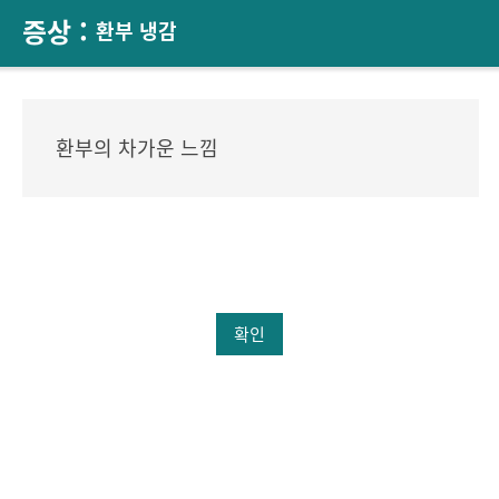
증상 :
환부 냉감
환부의 차가운 느낌
확인