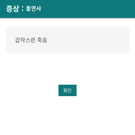
증상 :
돌연사
갑작스런 죽음
확인