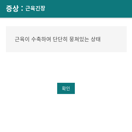
증상 :
근육긴장
근육이 수축하여 단단히 뭉쳐있는 상태
확인