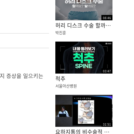
08
:
46
허리 디스크 수술 할까요? 말까요? feat. 신경외과 박진훈 교수 | 서울아산병원
박진훈
03
:
47
가지 증상을 일으키는
척추
서울아산병원
31
:
51
요하지통의 비수술적 치료법