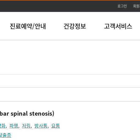
본문바로가기
로그인
회원
진료예약/안내
건강정보
고객서비스
 spinal stenosis)
약화
,
파행
,
저림
,
방사통
,
요통
탈출증