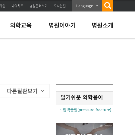
Language
가입
나의차트
병원둘러보기
오시는길
의학교육
병원이야기
병원소개
다른질환보기
알기쉬운 의학용어
압박골절(pressure fracture)