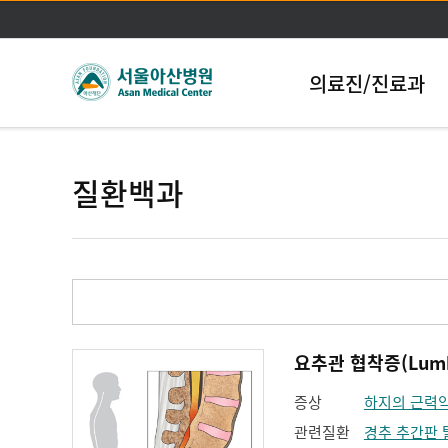
의료진/진료과
질환백과
요추관 협착증(Lumbar
증상
하지의 근력
관련질환
경추 추간판 